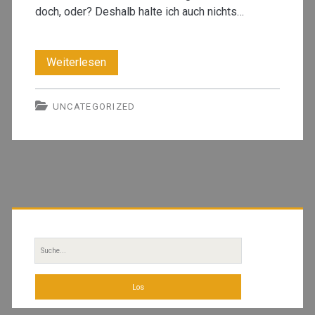
doch, oder? Deshalb halte ich auch nichts…
Der
Weiterlesen
Mythos
UNCATEGORIZED
als
methodischer
Gegenstand
Primäre
Sidebar
Suche
nach: