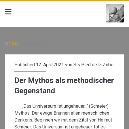
HOME
>
APRIL 2021
Monat:
Published 12. April 2021 von
Sis Pied de la Zirbe
<span>April
Der Mythos als methodischer
2021</span>
Gegenstand
‚Das Unniversum ist ungeheuer…‘ (Schreier)
Mythos: Der ewige Brunnen allen menschlichen
Denkens. Beginnen wir mit dem Zitat von Helmut
Schreier: Das Universum ist ungeheuer. Ist es