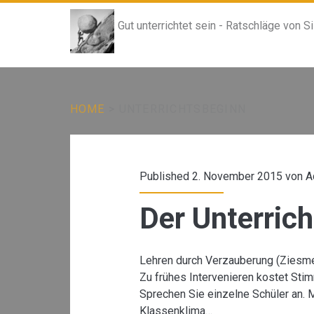
Gut unterrichtet sein - Ratschläge von S
HOME
>
UNTERRICHTSBEGINN
Schlagwort:
<span>Unterricht
Published 2. November 2015 von
A
Der Unterric
Lehren durch Verzauberung (Ziesmer
Zu frühes Intervenieren kostet Stim
Sprechen Sie einzelne Schüler an. 
Klassenklima…